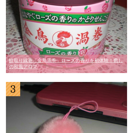
蚊取り線香「金鳥渦巻」ローズの香りを初体験！癒し
の和風アロマ