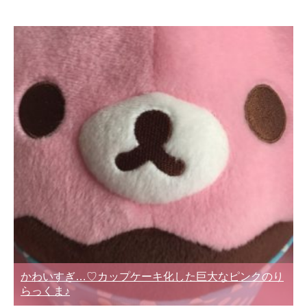
かわいすぎ…♡カップケーキ化した巨大なピンクのり
らっくま♪