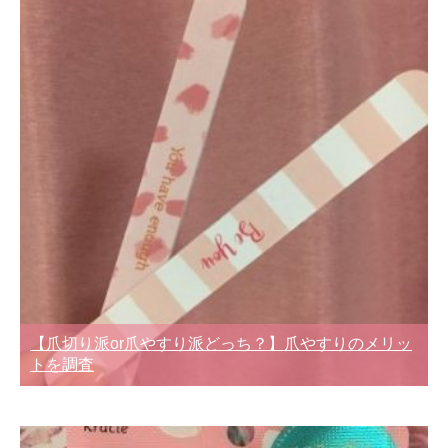
【爪切り派or爪やすり派どっち？】爪やすりのメリッ
トを調査