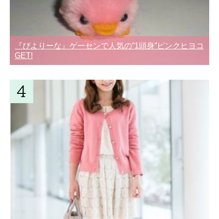
『ぴよりーな』ゲーセンで人気の”1頭身”ピンクヒヨコ
GET!