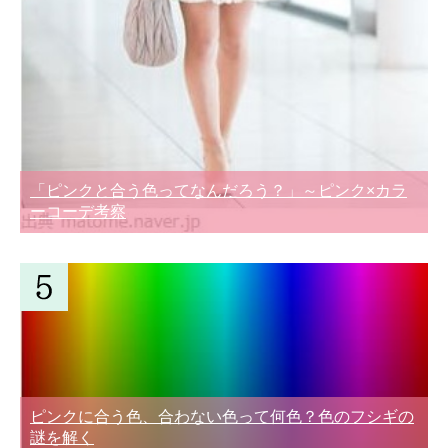
「ピンクと合う色ってなんだろう？」～ピンク×カラ
ーコーデ考察
ピンクに合う色、合わない色って何色？色のフシギの
謎を解く