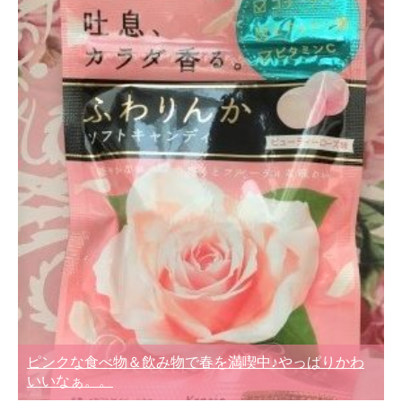
ピンクな食べ物＆飲み物で春を満喫中♪やっぱりかわ
いいなぁ。。