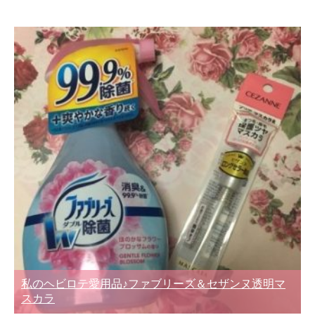
私のヘビロテ愛用品♪ファブリーズ＆セザンヌ透明マ
スカラ